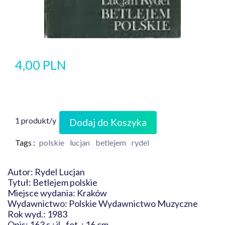
4,00 PLN
1 produkt/y
Dodaj do Koszyka
Tags :
polskie
lucjan
betlejem
rydel
Autor: Rydel Lucjan
Tytuł: Betlejem polskie
Miejsce wydania: Kraków
Wydawnictwo: Polskie Wydawnictwo Muzyczne
Rok wyd.: 1983
Opis: 163 s.: il., fot. ; 16 cm