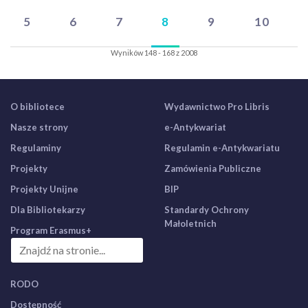
5
6
7
8
9
10
Wyników 148 - 168 z 2008
O bibliotece
Wydawnictwo Pro Libris
Nasze strony
e-Antykwariat
Regulaminy
Regulamin e-Antykwariatu
Projekty
Zamówienia Publiczne
Projekty Unijne
BIP
Dla Bibliotekarzy
Standardy Ochrony
Małoletnich
Program Erasmus+
RODO
Dostępność