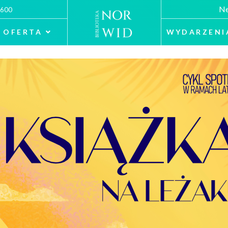
Ne
 600
OFERTA
WYDARZENI