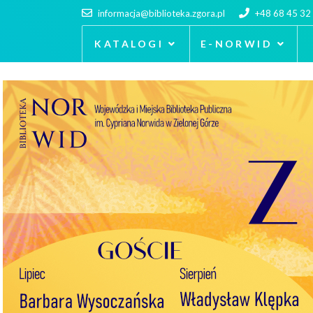
informacja@biblioteka.zgora.pl
+48 68 45 32
KATALOGI
E-NORWID