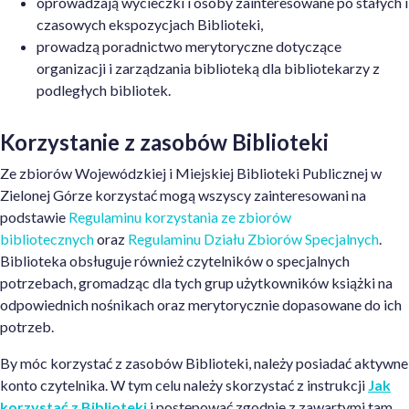
oprowadzają wycieczki i osoby zainteresowane po stałych i
czasowych ekspozycjach Biblioteki,
prowadzą poradnictwo merytoryczne dotyczące
organizacji i zarządzania biblioteką dla bibliotekarzy z
podległych bibliotek.
Korzystanie z zasobów Biblioteki
Ze zbiorów Wojewódzkiej i Miejskiej Biblioteki Publicznej w
Zielonej Górze korzystać mogą wszyscy zainteresowani na
podstawie
Regulaminu korzystania ze zbiorów
bibliotecznych
oraz
Regulaminu Działu Zbiorów Specjalnych
.
Biblioteka obsługuje również czytelników o specjalnych
potrzebach, gromadząc dla tych grup użytkowników książki na
odpowiednich nośnikach oraz merytorycznie dopasowane do ich
potrzeb.
By móc korzystać z zasobów Biblioteki, należy posiadać aktywne
konto czytelnika. W tym celu należy skorzystać z instrukcji
Jak
korzystać z Biblioteki
i postępować zgodnie z zawartymi tam