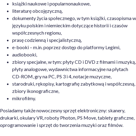
książki naukowe i popularnonaukowe,
literaturę obcojęzyczną,
dokumenty życia społecznego, w tym książki, czasopisma w
języku polskim i niemieckim dotyczące historii i czasów
współczesnych regionu,
prasę codzienną i specjalistyczną,
e-booki – m.in. poprzez dostęp do platformy Legimi,
audiobooki,
zbiory specjalne, w tym: płyty CD i DVD z filmami i muzyką,
płyty analogowe, wydawnictwa informacyjne na płytach
CD-ROM, gry na PC, PS 3 i 4, notacje muzyczne,
starodruki, rękopisy, kartografię zabytkową i współczesną,
zbiory ikonograficzne,
mikrofilmy.
Posiadamy także nowoczesny sprzęt elektroniczny: skanery,
drukarki, okulary VR, roboty Photon, PS Move, tablety graficzne,
oprogramowanie i sprzęt do tworzenia muzyki oraz filmów.