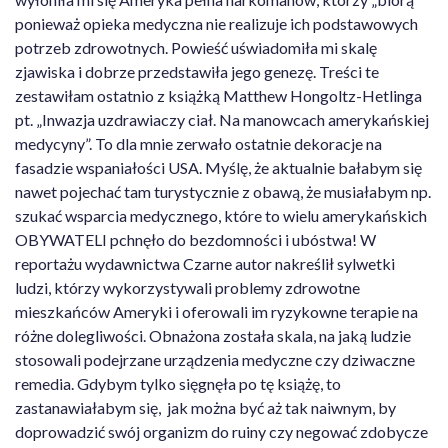
ponieważ opieka medyczna nie realizuje ich podstawowych
potrzeb zdrowotnych. Powieść uświadomiła mi skalę
zjawiska i dobrze przedstawiła jego genezę. Treści te
zestawiłam ostatnio z książką Matthew Hongoltz-Hetlinga
pt. „Inwazja uzdrawiaczy ciał. Na manowcach amerykańskiej
medycyny”. To dla mnie zerwało ostatnie dekoracje na
fasadzie wspaniałości USA. Myślę, że aktualnie bałabym się
nawet pojechać tam turystycznie z obawą, że musiałabym np.
szukać wsparcia medycznego, które to wielu amerykańskich
OBYWATELI pchnęło do bezdomności i ubóstwa! W
reportażu wydawnictwa Czarne autor nakreślił sylwetki
ludzi, którzy wykorzystywali problemy zdrowotne
mieszkańców Ameryki i oferowali im ryzykowne terapie na
różne dolegliwości. Obnażona została skala, na jaką ludzie
stosowali podejrzane urządzenia medyczne czy dziwaczne
remedia. Gdybym tylko sięgnęła po tę książę, to
zastanawiałabym się, jak można być aż tak naiwnym, by
doprowadzić swój organizm do ruiny czy negować zdobycze