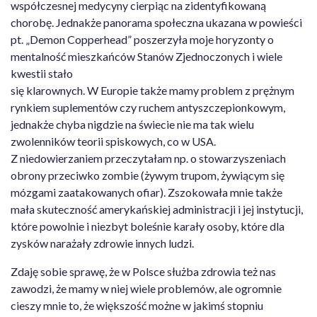
współczesnej medycyny cierpiąc na zidentyfikowaną
chorobę. Jednakże panorama społeczna ukazana w powieści
pt. „Demon Copperhead” poszerzyła moje horyzonty o
mentalność mieszkańców Stanów Zjednoczonych i wiele
kwestii stało
się klarownych. W Europie także mamy problem z prężnym
rynkiem suplementów czy ruchem antyszczepionkowym,
jednakże chyba nigdzie na świecie nie ma tak wielu
zwolenników teorii spiskowych, co w USA.
Z niedowierzaniem przeczytałam np. o stowarzyszeniach
obrony przeciwko zombie (żywym trupom, żywiącym się
mózgami zaatakowanych ofiar). Zszokowała mnie także
mała skuteczność amerykańskiej administracji i jej instytucji,
które powolnie i niezbyt boleśnie karały osoby, które dla
zysków narażały zdrowie innych ludzi.
Zdaję sobie sprawę, że w Polsce służba zdrowia też nas
zawodzi, że mamy w niej wiele problemów, ale ogromnie
cieszy mnie to, że większość możne w jakimś stopniu