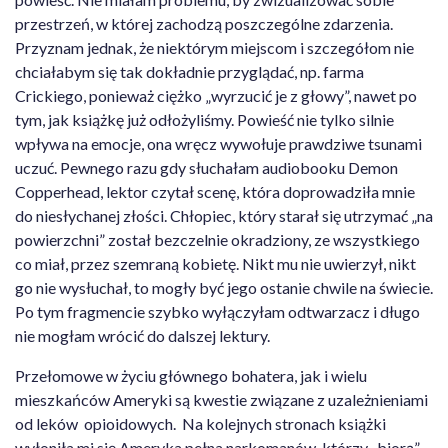
przestrzeń, w której zachodzą poszczególne zdarzenia.
Przyznam jednak, że niektórym miejscom i szczegółom nie
chciałabym się tak dokładnie przyglądać, np. farma
Crickiego, ponieważ ciężko „wyrzucić je z głowy”, nawet po
tym, jak książkę już odłożyliśmy. Powieść nie tylko silnie
wpływa na emocje, ona wręcz wywołuje prawdziwe tsunami
uczuć. Pewnego razu gdy słuchałam audiobooku Demon
Copperhead, lektor czytał scenę, która doprowadziła mnie
do niesłychanej złości. Chłopiec, który starał się utrzymać „na
powierzchni” został bezczelnie okradziony, ze wszystkiego
co miał, przez szemraną kobietę. Nikt mu nie uwierzył, nikt
go nie wysłuchał, to mogły być jego ostanie chwile na świecie.
Po tym fragmencie szybko wyłączyłam odtwarzacz i długo
nie mogłam wrócić do dalszej lektury.
Przełomowe w życiu głównego bohatera, jak i wielu
mieszkańców Ameryki są kwestie związane z uzależnieniami
od leków opioidowych. Na kolejnych stronach książki
wyłoniła mi się Ameryka pełna narkomanów, którzy „biorą”