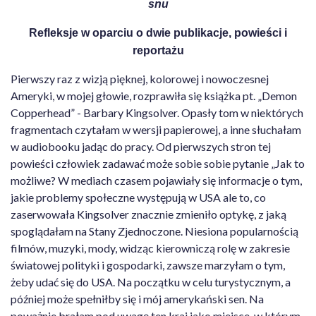
snu
Refleksje w oparciu o dwie publikacje, powieści i
reportażu
Pierwszy raz z wizją pięknej, kolorowej i nowoczesnej
Ameryki, w mojej głowie, rozprawiła się książka pt. „Demon
Copperhead” - Barbary Kingsolver. Opasły tom w niektórych
fragmentach czytałam w wersji papierowej, a inne słuchałam
w audiobooku jadąc do pracy. Od pierwszych stron tej
powieści człowiek zadawać może sobie sobie pytanie „Jak to
możliwe? W mediach czasem pojawiały się informacje o tym,
jakie problemy społeczne występują w USA ale to, co
zaserwowała Kingsolver znacznie zmieniło optykę, z jaką
spoglądałam na Stany Zjednoczone. Niesiona popularnością
filmów, muzyki, mody, widząc kierowniczą rolę w zakresie
światowej polityki i gospodarki, zawsze marzyłam o tym,
żeby udać się do USA. Na początku w celu turystycznym, a
później może spełniłby się i mój amerykański sen. Na
poważnie brałam pod uwagę ten kraj jako miejsce, w którym