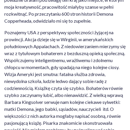
moja kreatywność, pracowitość miałyby szanse w pełni
rozkwitnąć. Po przeczytaniu 600 stron historii Demona
Copperheada, odwidziało mi się to zupełnie.
Poznajemy USA z perspektywy społeczności żyjącej na
prowincji. Akcja dzieje się w Wirginii, w amerykańskich
południowych Appalachach. Z niedowierzaniem mierzymy się
wraz z tytułowym bohaterem z bezduszną opieką społeczną.
Współczujemy inteligentnemu, wrażliwemu i zdolnemu
chłopcu w momentach, gdy spadają na niego kolejne ciosy.
Wizja Ameryki jest smutna: fatalna służba zdrowia,
niewydolna szkoła, ludzie ledwo dający sobie radę z
codziennością. Książkę czyta się szybko. Bohaterów równie
szybko zaczynamy lubić, albo nienawidzić. Z wielką wprawą
Barbara Kingsolver serwuje nam kolejne ciekawe sylwetki:
matki Demona, jego babki, sąsiadów, nauczycieli itd. O
większości z nich autorka mogłaby napisać osobną, równie
pasjonującą książę. Pisarka znakomicie skonstruowała
powieść. Nie miałam problemu, by zwizualizować sobie