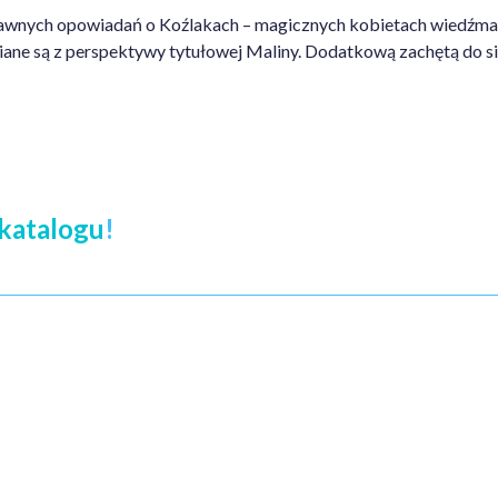
bawnych opowiadań o Koźlakach – magicznych kobietach wiedźmach
ane są z perspektywy tytułowej Maliny. Dodatkową zachętą do sięg
katalogu
!