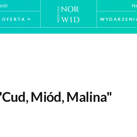
Ne
 600
OFERTA
WYDARZENI
Cud, Miód, Malina"