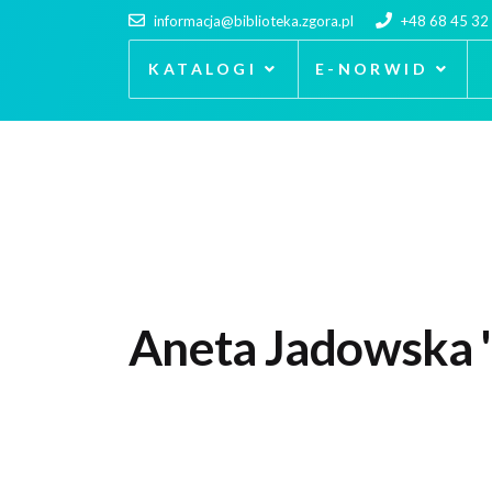
informacja@biblioteka.zgora.pl
+48 68 45 32
KATALOGI
E-NORWID
Aneta Jadowska "