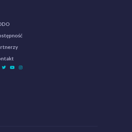
ODO
stępność
rtnerzy
ntakt