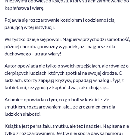
Niezwykła opowieść o księdzu, który stracił zamiłowanie do
kapłaństwa i wiarę.
Pojawia się rozczarowanie kościołem i codziennością
panującą w tej instytucji.
Wszystko dzieje się powoli. Najpierw przychodzi samotność,
później choroba, poważny wypadek, aż - najgorsze dla
duchownego - utrata wiary!
Autor opowiada nie tylko o swoich przejściach, ale również o
cierpiących ludziach, których spotkał na swojej drodze. O
ludziach, którzy zapijają kryzysy, popadają w nałogi, żyją z
kobietami, rezygnują z kapłaństwa, zakochują się...
Adamiec opowiada o tym, co go boli w kościele. Ze
smutkiem, rozczarowaniem, ale... ze zrozumieniem dla
ludzkich słabości.
Książka jest pełna żalu, smutku, ale też i nadziei. Napisana nie
tylko z rozczarowaniem. Jest w niej spora dawka humoru i