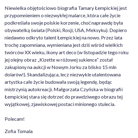
Niewielka objętościowo biografia Tamary Łempickiej jest
przypomnieniem o niezwykłej malarce, która całe życie
podkreślała swoje polskie korzenie, choć naprawdę była
obywatelką świata (Polski, Rosji, USA, Meksyku). Dopiero
niedawno odkryto talent Łempickiej na nowo. Przez lata
trochę zapomniana, wymieniana jest dziś wśród wielkich
twórców XX wieku, ikony art deco (w listopadzie tego roku
jej olejny obraz „Kizette w różowej sukience” został
zakupiony na aukcji w Nowym Jorku za blisko 15 mln
dolarów!). Skandalizująca, lecz niezwykle utalentowana
artystka całe życie budowała swoją legendę, będąc
mistrzynią autokreacji. Małgorzata Czyńska w biografii
Łempickiej stara się dotrzeć do prawdziwego obrazu tej
wyjątkowej, zjawiskowej postaci minionego stulecia.
Polecam!
Zofia Tomala