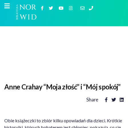
Anne Crahay “Moja złość” i “Mój spokój”
Share
Obie książeczki to zbiór kilku opowiadań dla dzieci. Krótkie
historyjki, których bohaterem jest chłopiec, pokazują, co się