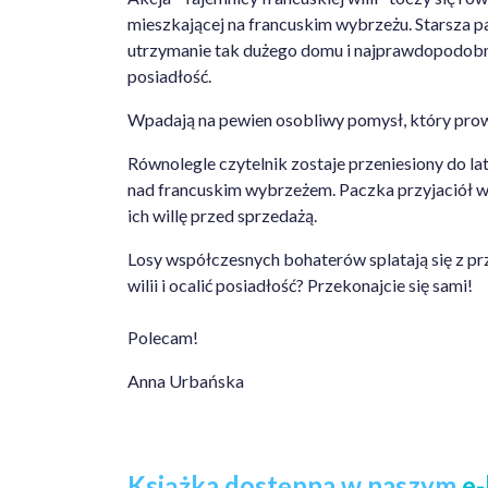
mieszkającej na francuskim wybrzeżu. Starsza pani
utrzymanie tak dużego domu i najprawdopodobni
posiadłość.
Wpadają na pewien osobliwy pomysł, który prowad
Równolegle czytelnik zostaje przeniesiony do l
nad francuskim wybrzeżem. Paczka przyjaciół wp
ich willę przed sprzedażą.
Losy współczesnych bohaterów splatają się z prz
wilii i ocalić posiadłość? Przekonajcie się sami!
Polecam!
Anna Urbańska
Książka dostępna w naszym
e-