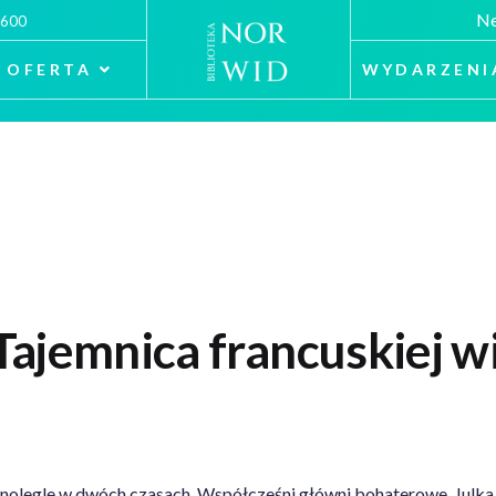
Ne
 600
OFERTA
WYDARZENI
ajemnica francuskiej wil
ównolegle w dwóch czasach. Współcześni główni bohaterowe, Julka 