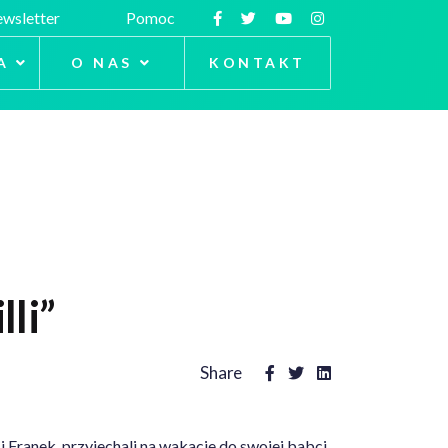
wsletter
Pomoc
A
O NAS
KONTAKT
li”
Share
i Franek, przyjechali na wakacje do swojej babci