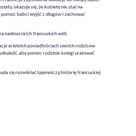
tety, okazuje się, że kobietę nie stać na
y pomóc babci wyjść z długów i zachować
a nadmorskich francuskich willi.
acje w letnich posiadłościach swoich rodziców
odnaleźć, aby pomóc rodzinie kolegi uratować
da się rozwikłać tajemniczą historię francuskiej