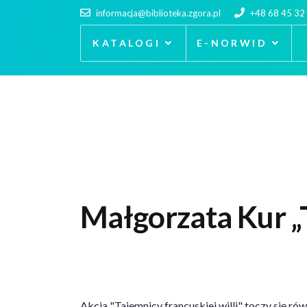
informacja@biblioteka.zgora.pl
+48 68 45 32
KATALOGI
E-NORWID
Małgorzata Kur „T
Akcja "Tajemnicy francuskiej willi" toczy się r