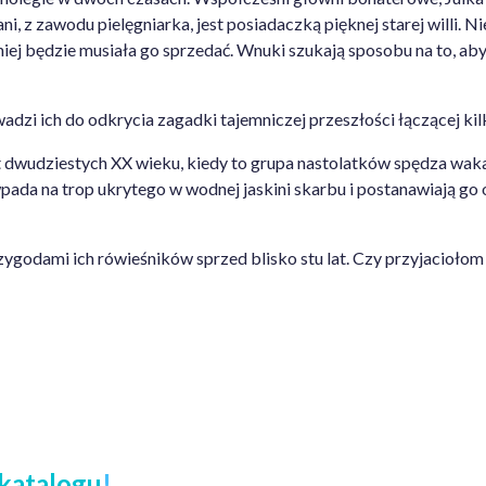
, z zawodu pielęgniarka, jest posiadaczką pięknej starej willi. Nies
ej będzie musiała go sprzedać. Wnuki szukają sposobu na to, ab
zi ich do odkrycia zagadki tajemniczej przeszłości łączącej kilk
at dwudziestych XX wieku, kiedy to grupa nastolatków spędza wak
ada na trop ukrytego w wodnej jaskini skarbu i postanawiają go 
ygodami ich rówieśników sprzed blisko stu lat. Czy przyjaciołom u
katalogu
!