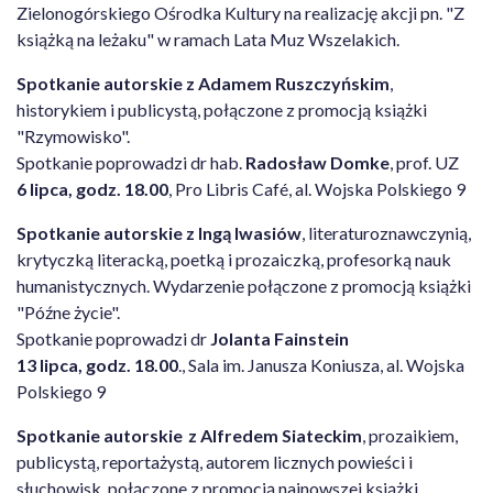
Zielonogórskiego Ośrodka Kultury na realizację akcji pn. "Z
książką na leżaku" w ramach Lata Muz Wszelakich.
Spotkanie autorskie z Adamem Ruszczyńskim
,
historykiem i publicystą, połączone z promocją książki
"Rzymowisko".
Spotkanie poprowadzi dr hab.
Radosław Domke
, prof. UZ
6 lipca, godz. 18.00
, Pro Libris Café, al. Wojska Polskiego 9
Spotkanie autorskie z Ingą Iwasiów
, literaturoznawczynią,
krytyczką literacką, poetką i prozaiczką, profesorką nauk
humanistycznych. Wydarzenie połączone z promocją książki
"Późne życie".
Spotkanie poprowadzi dr
Jolanta Fainstein
13 lipca, godz. 18.00
., Sala im. Janusza Koniusza, al. Wojska
Polskiego 9
Spotkanie autorskie z Alfredem Siateckim
, prozaikiem,
publicystą, reportażystą, autorem licznych powieści i
słuchowisk, połączone z promocją najnowszej książki