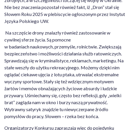
zbrojnych, a w szczególności toczącej się wojny w Ukrainie.
Nie bez znaczenia pozostał również fakt, iż „Dron” stał się
Słowem Roku 2025 w plebiscycie ogłoszonym przez Instytut
Języka Polskiego UW.
Na szczęście drony znalazły również zastosowanie w
cywilnej sferze życia. Są pomocne
w badaniach naukowych, przemyśle, rolnictwie. Zwiększają
bezpieczeństwo i możliwości działania służb ratowniczych.
Sprawdzają się w kryminalistyce, reklamach, marketingu. Na
stałe weszły do użytku rekreacyjnego. Możemy dzięki nim
oglądać ciekawe ujęcia z lotu ptaka, utrwalać ekstremalne
wyczyny sportowe. Stały się też wdzięcznym motywem
żartów i memów obnażających życiowe absurdy i ludzkie
przywary. Uśmiechamy się, często bez refleksji, gdy „wielki
brat” zagląda nam w okno i burzy naszą prywatność.
Wytrawny satyryk znajdzie tu niewyczerpane źródło
pomysłów do pracy. Słowem – rzeka bez końca.
Organizatorzy Konkursu zapraszają więc do pojedynku