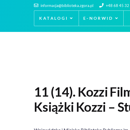
informacja@biblioteka.zgora.pl
+48 68 45 32
KATALOGI
E-NORWID
11 (14). Kozzi Fil
Książki Kozzi – S
Wojewódzka i Miejska Biblioteka Publiczna im