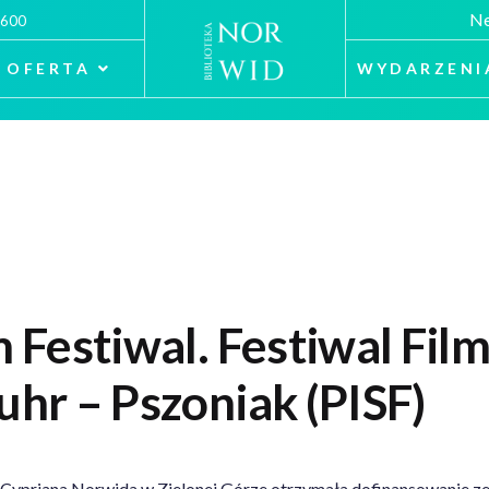
Ne
 600
OFERTA
WYDARZENI
m Festiwal. Festiwal Film
tuhr – Pszoniak (PISF)
. Cypriana Norwida w Zielonej Górze otrzymała dofinansowanie 