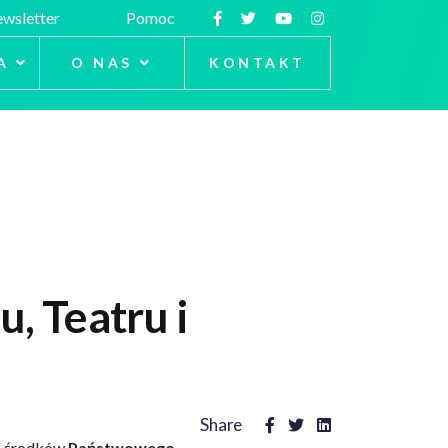
wsletter
Pomoc
A
O NAS
KONTAKT
u, Teatru i
Share
ze środków
Państwowego