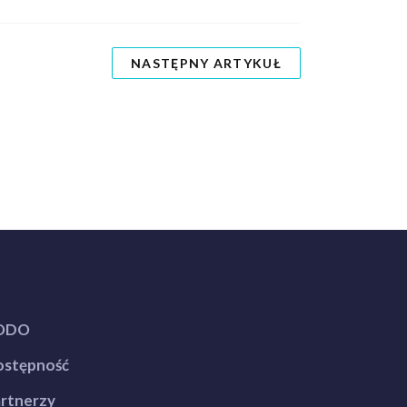
NASTĘPNY ARTYKUŁ
ODO
stępność
rtnerzy