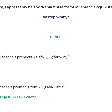
y, zapraszamy na spotkania z pisarzami w ramach akcji "Z K
Wstęp wolny!
LIPIEC
łączone z premierą książki „Ciężar winy”
a
ączone z promocją tomiku „Dwa lustra”
drzeja K. Waśkiewicza