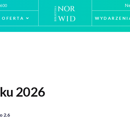
Ne
 600
OFERTA
WYDARZENI
aku 2026
o 2.6