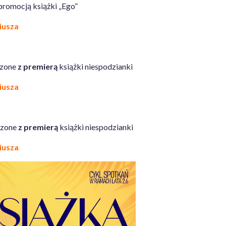
promocją książki „Ego”
niusza
czone
z premierą
książki niespodzianki
niusza
czone
z premierą
książki niespodzianki
niusza