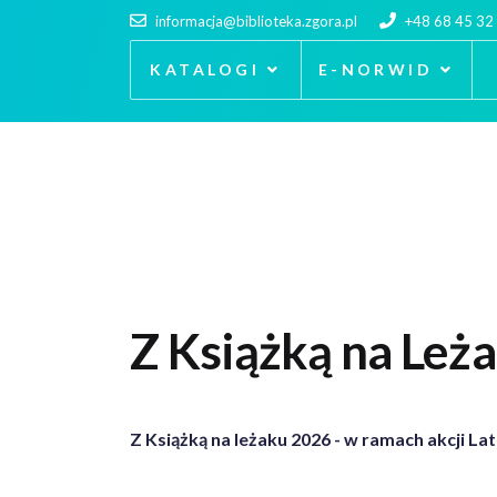
informacja@biblioteka.zgora.pl
+48 68 45 32
KATALOGI
E-NORWID
Z Książką na Leż
Z Książką na leżaku 2026 - w
ramach akcji Lat