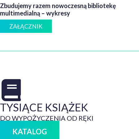
Zbudujemy razem nowoczesną bibliotekę
multimedialną – wykresy
ZAŁĄCZNIK
TYSIĄCE KSIĄŻEK
DO WYPOŻYCZENIA OD RĘKI
KATALOG