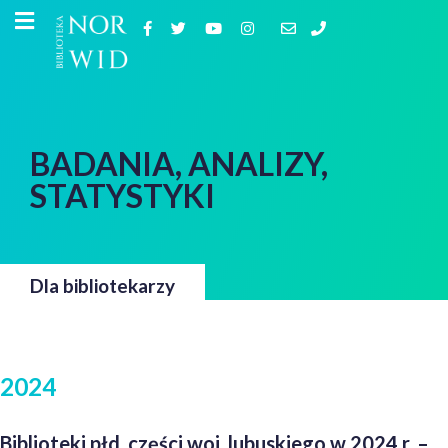
BADANIA, ANALIZY,
STATYSTYKI
Dla bibliotekarzy
2024
Biblioteki płd. części woj. lubuskiego w 2024 r. –