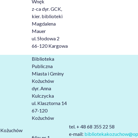
Wnęk
z-ca dyr. GCK,
kier. biblioteki
Magdalena
Mauer
ul. Słodowa 2
66-120 Kargowa
Biblioteka
Publiczna
Miasta i Gminy
Kożuchów
dyr. Anna
Kulczycka
ul. Klasztorna 14
67-120
Kożuchów
tel. + 48 68 355 22 58
Kożuchów
e-mail:
bibliotekakozuchow@op
filie: nr 1