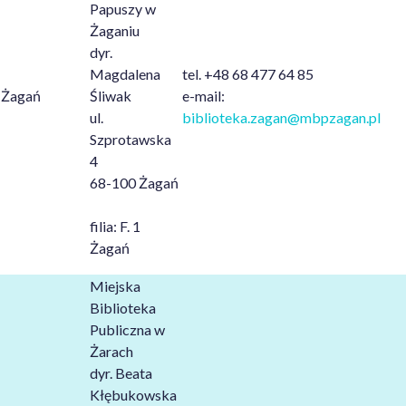
Papuszy w
Żaganiu
dyr.
Magdalena
tel. +48 68 477 64 85
Żagań
Śliwak
e-mail:
ul.
biblioteka.zagan@mbpzagan.pl
Szprotawska
4
68-100 Żagań
filia: F. 1
Żagań
Miejska
Biblioteka
Publiczna w
Żarach
dyr. Beata
Kłębukowska