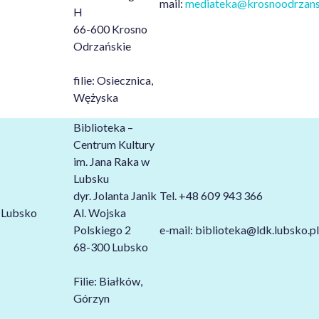
mail:
mediateka@krosnoodrzansk
H
66-600 Krosno
Odrzańskie
filie: Osiecznica,
Wężyska
Biblioteka –
Centrum Kultury
im. Jana Raka w
Lubsku
dyr. Jolanta Janik
Tel. +48 609 943 366
Lubsko
Al. Wojska
Polskiego 2
e-mail: biblioteka@ldk.lubsko.pl
68-300 Lubsko
Filie: Białków,
Górzyn