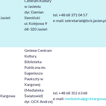
Centrum Kultury
w Jasieniu
dyr. Damian
tel. +48 68 371 04 57
Jasień
Siemiński
e-mail: sekretariat@bck.jasien.p
ul. Kolejowa 9
68-320 Jasień
Gminne Centrum
Kultury.
Biblioteka
Publiczna
im.
Eugeniusza
Paukszty w
Kargowej
(Mediateka
tel. +48 68 352 63 68
Kargowa
Światowid)
e-mail:
mediateka@gckkargowa.
dyr. GCK Andrzej