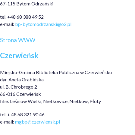
67-115 Bytom Odrzański
tel. +48 68 388 49 52
e-mail:
bp-bytomodrzanski@o2.pl
Strona WWW
Czerwieńsk
Miejsko-Gminna Biblioteka Publiczna w Czerwieńsku
dyr. Aneta Grabińska
ul. B. Chrobrego 2
66-016 Czerwieńsk
filie: Leśniów Wielki, Nietkowice, Nietków, Płoty
tel. + 48 68 321 90 46
e-mail:
mgbp@czerwiensk.pl