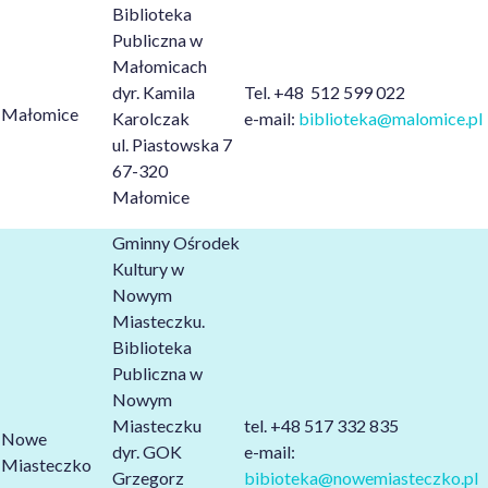
Biblioteka
Publiczna w
Małomicach
dyr. Kamila
Tel. +48 512 599 022
Małomice
Karolczak
e-mail:
biblioteka@malomice.pl
ul. Piastowska 7
67-320
Małomice
Gminny Ośrodek
Kultury w
Nowym
Miasteczku.
Biblioteka
Publiczna w
Nowym
Miasteczku
tel. +48
517 332 835
Nowe
dyr. GOK
e-mail:
Miasteczko
Grzegorz
bibioteka@nowemiasteczko.pl