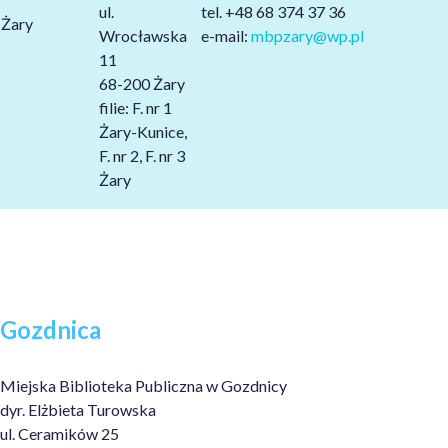
ul.
tel. +48 68 374 37 36
Żary
Wrocławska
e-mail:
mbpzary@wp.pl
11
68-200 Żary
filie: F. nr 1
Żary-Kunice,
F. nr 2, F. nr 3
Żary
Gozdnica
Miejska Biblioteka Publiczna w Gozdnicy
dyr. Elżbieta Turowska
ul. Ceramików 25