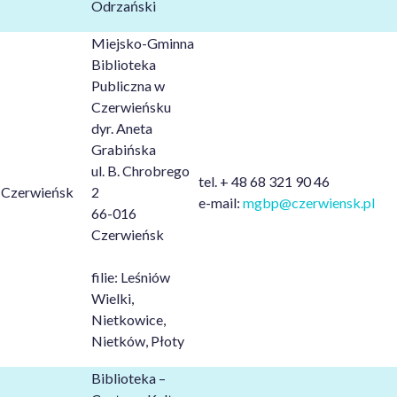
Odrzański
Miejsko-Gminna
Biblioteka
Publiczna w
Czerwieńsku
dyr. Aneta
Grabińska
ul. B. Chrobrego
tel. + 48 68 321 90 46
Czerwieńsk
2
e-mail:
mgbp@czerwiensk.pl
66-016
Czerwieńsk
filie: Leśniów
Wielki,
Nietkowice,
Nietków, Płoty
Biblioteka –