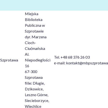
Miejska
Biblioteka
Publiczna w
Szprotawie
dyr. Marzena
Cioch-
Ciućmańska
Al.
Tel. +48 68 376 26 03
Szprotawa
Niepodległości
e-mail: kontakt@mbpszprotawa
16
67-300
Szprotawa
filie: Długie,
Dzikowice,
Leszno Górne,
Siecieborzyce,
Wiechlice