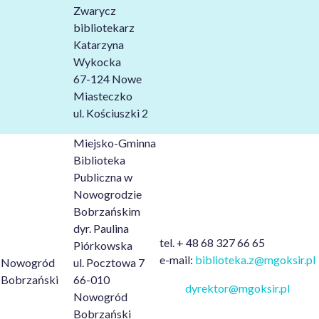
Zwarycz
bibliotekarz
Katarzyna
Wykocka
67-124 Nowe
Miasteczko
ul. Kościuszki 2
Miejsko-Gminna
Biblioteka
Publiczna w
Nowogrodzie
Bobrzańskim
dyr. Paulina
tel. + 48 68 327 66 65
Piórkowska
e-mail:
biblioteka.z@mgoksir.pl
Nowogród
ul. Pocztowa 7
Bobrzański
66-010
dyrektor@mgoksir.pl
Nowogród
Bobrzański