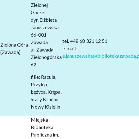
Zielonej
Górze
dyr. Elżbieta
Januszewska
66-001
tel. +48 68 321 12 51
Zawada
Zielona Góra
e-mail:
ul. Zawada -
(Zawada)
e.januszewska@bibliotekazawada.p
Zielonogórska
62
filie: Racula,
Przylep,
Łężyca, Krępa,
Stary Kisielin,
Nowy Kisielin
Miejska
Biblioteka
Publiczna im.