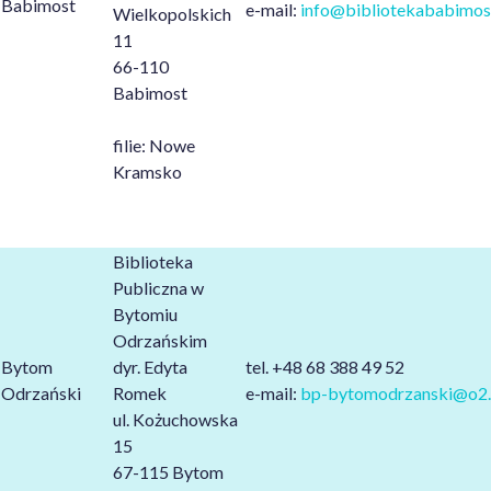
Babimost
e-mail:
info@bibliotekababimost
Wielkopolskich
11
66-110
Babimost
filie: Nowe
Kramsko
Biblioteka
Publiczna w
Bytomiu
Odrzańskim
Bytom
dyr. Edyta
tel. +48 68 388 49 52
Odrzański
Romek
e-mail:
bp-bytomodrzanski@o2.
ul. Kożuchowska
15
67-115 Bytom