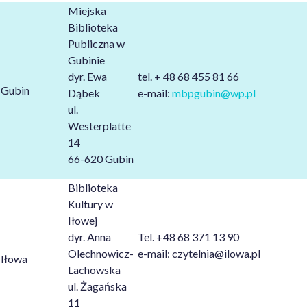
Miejska
Biblioteka
Publiczna w
Gubinie
dyr. Ewa
tel. + 48 68 455 81 66
Gubin
Dąbek
e-mail:
mbpgubin@wp.pl
ul.
Westerplatte
14
66-620 Gubin
Biblioteka
Kultury w
Iłowej
dyr. Anna
Tel. +48 68 371 13 90
Olechnowicz-
e-mail: czytelnia@ilowa.pl
Iłowa
Lachowska
ul. Żagańska
11