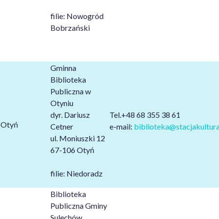
filie: Nowogród
Bobrzański
Gminna
Biblioteka
Publiczna w
Otyniu
dyr. Dariusz
Tel.+48 68 355 38 61
Otyń
Cetner
e-mail:
biblioteka@stacjakultura
ul. Moniuszki 12
67-106 Otyń
filie: Niedoradz
Biblioteka
Publiczna Gminy
Sulechów