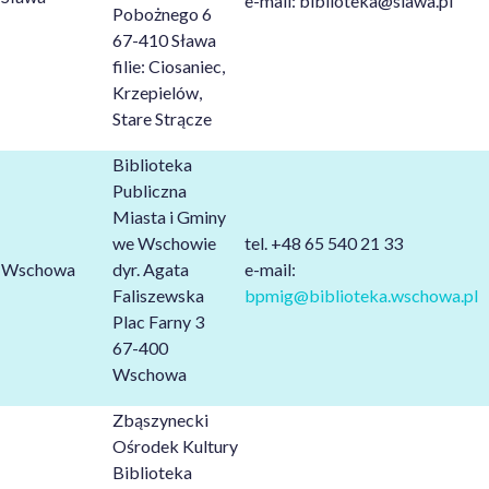
e-mail: biblioteka@slawa.pl
Pobożnego 6
67-410 Sława
filie: Ciosaniec,
Krzepielów,
Stare Strącze
Biblioteka
Publiczna
Miasta i Gminy
we Wschowie
tel. +48 65 540 21 33
Wschowa
dyr. Agata
e-mail:
F
aliszewska
bpmig@biblioteka.wschowa.pl
Plac Farny 3
67-400
Wschowa
Zbąszynecki
Ośrodek Kultury
Biblioteka