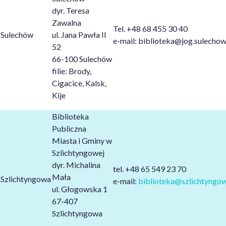
dyr. Teresa
Zawalna
Tel. +48 68 455 30 40
Sulechów
ul. Jana Pawła II
e-mail: biblioteka@jog.sulechow
52
66-100 Sulechów
filie: Brody,
Cigacice, Kalsk,
Kije
Biblioteka
Publiczna
Miasta i Gminy w
Szlichtyngowej
dyr. Michalina
tel. +48 65 549 23 70
Mała
Szlichtyngowa
e-mail:
biblioteka@szlichtyngow
ul. Głogowska 1
67-407
Szlichtyngowa