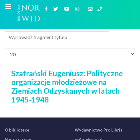
Szafrański Eugeniusz: Polityczne
organizacje młodzieżowe na
Ziemiach Odzyskanych w latach
1945-1948
O bibliotece
Wydawnictwo Pro Libris
Nasze strony
e-Antykwariat