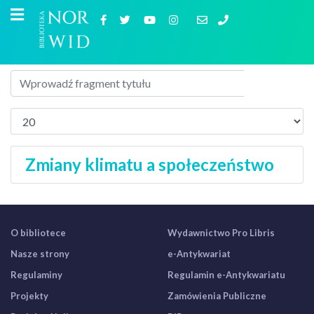
Zmiany klimatu a społeczeństwo
O bibliotece
Wydawnictwo Pro Libris
Nasze strony
e-Antykwariat
Regulaminy
Regulamin e-Antykwariatu
Projekty
Zamówienia Publiczne