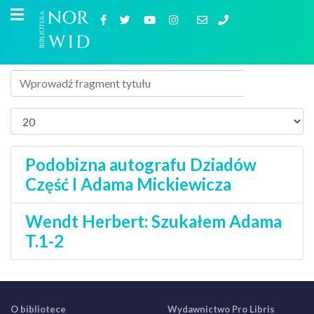
Podobizna autografu Dziadów
Część I Adama Mickiewicza
Wendt Herbert: Szukałem Adama
T.1-2
O bibliotece
Wydawnictwo Pro Libris