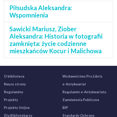
Piłsudska Aleksandra:
Wspomnienia
Sawicki Mariusz, Ziober
Aleksandra: Historia w fotografii
zamknięta: życie codzienne
mieszkańców Kocur i Malichowa
O bibliotece
Wydawnictwo Pro Libris
Nasze strony
e-Antykwariat
Regulaminy
Regulamin e-Antykwariatu
Projekty
Zamówienia Publiczne
Projekty Unijne
BIP
Dla Bibliotekarzy
Standardy Ochrony