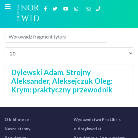
Dylewski Adam, Strojny
Aleksander, Aleksejczuk Oleg:
Krym: praktyczny przewodnik
O bibliotece
Wydawnictwo Pro Libris
Nasze strony
e-Antykwariat