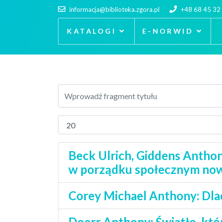
informacja@biblioteka.zgora.pl
+48 68 45 32
KATALOGI
E-NORWID
Beck Ulrich, Giddens Anthony
w porządku społecznym no
Corey Michael Anthony: Dla
Doerr Anthony: Światło, któ