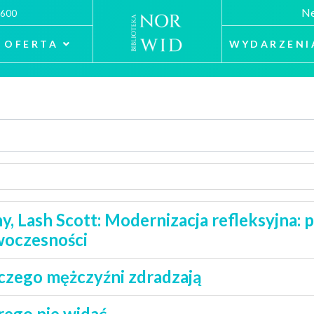
Ne
 600
OFERTA
WYDARZENI
, Lash Scott: Modernizacja refleksyjna: po
woczesności
czego mężczyźni zdradzają
rego nie widać