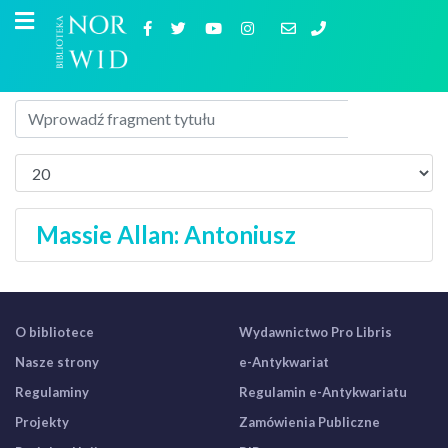
Massie Allan: Antoniusz
O bibliotece
Wydawnictwo Pro Libris
Nasze strony
e-Antykwariat
Regulaminy
Regulamin e-Antykwariatu
Projekty
Zamówienia Publiczne