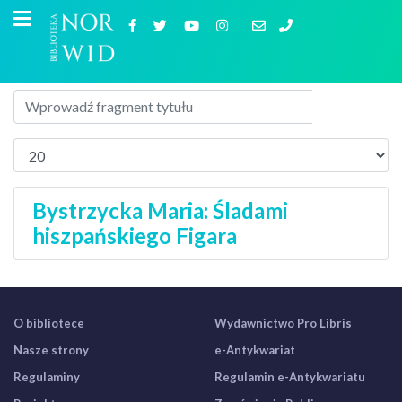
Bystrzycka Maria: Śladami
hiszpańskiego Figara
O bibliotece
Wydawnictwo Pro Libris
Nasze strony
e-Antykwariat
Regulaminy
Regulamin e-Antykwariatu