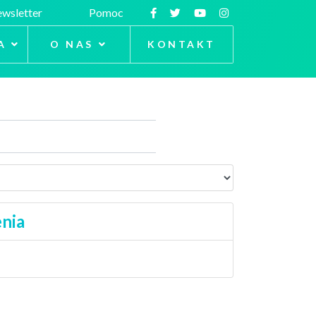
wsletter
Pomoc
A
O NAS
KONTAKT
enia