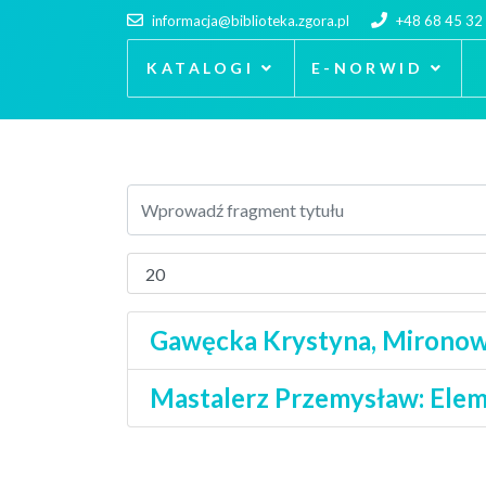
informacja@biblioteka.zgora.pl
+48 68 45 32
KATALOGI
E-NORWID
Gawęcka Krystyna, Mironowi
Mastalerz Przemysław: Elem