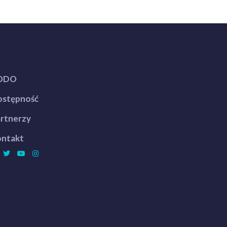
ODO
stępność
rtnerzy
ntakt