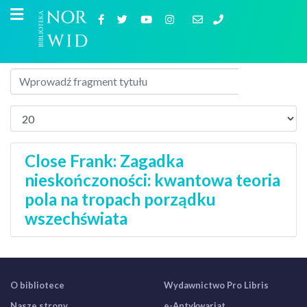
Close Frank: Zagadka
nieskończoności: kwantowa teoria
pola na tropach porządku
wszechświata
O bibliotece
Wydawnictwo Pro Libris
Nasze strony
e-Antykwariat