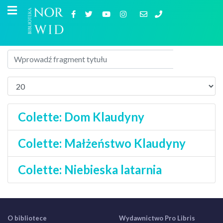
Colette: Dom Klaudyny
Colette: Małżeństwo Klaudyny
Colette: Niebieska latarnia
O bibliotece
Wydawnictwo Pro Libris