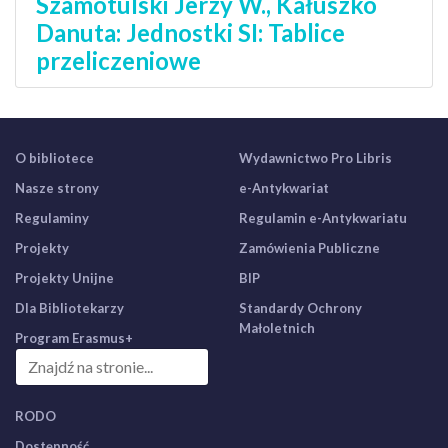
Szamotulski Jerzy W., Kałuszko
Danuta: Jednostki SI: Tablice
przeliczeniowe
O bibliotece
Wydawnictwo Pro Libris
Nasze strony
e-Antykwariat
Regulaminy
Regulamin e-Antykwariatu
Projekty
Zamówienia Publiczne
Projekty Unijne
BIP
Dla Bibliotekarzy
Standardy Ochrony
Małoletnich
Program Erasmus+
RODO
Dostępność