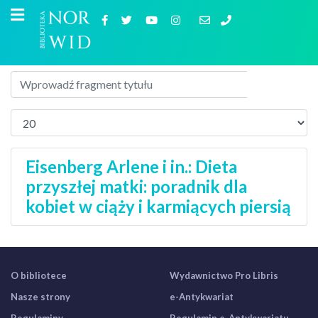
Eisenberg Arlene i in.: Dieta
przyszłej matki: poradnik dla
kobiet w ciąży i karmiących piersią
O bibliotece
Wydawnictwo Pro Libris
Nasze strony
e-Antykwariat