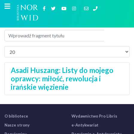
Asadi Huszang: Listy do mojego
oprawcy: miłość, rewolucja i
irańskie więzienie
O bibliotece
Wydawnictwo Pro Libris
Nasze strony
e-Antykwariat