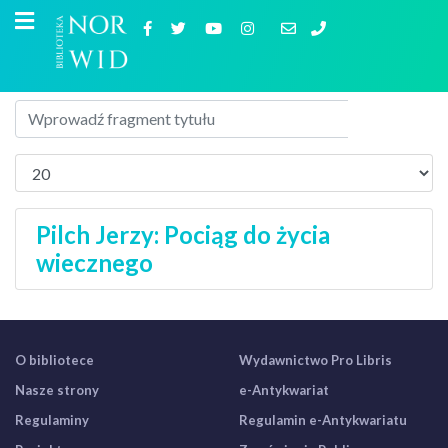
Pilch Jerzy: Pociąg do życia
wiecznego
O bibliotece
Wydawnictwo Pro Libris
Nasze strony
e-Antykwariat
Regulaminy
Regulamin e-Antykwariatu