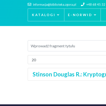
informacja@biblioteka.zgora.pl
+48 68 45 32
KATALOGI
E-NORWID
Stinson Douglas R.: Kryptogr