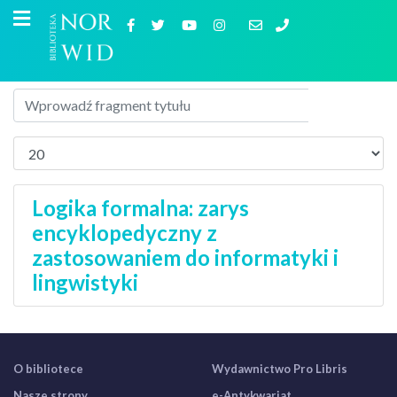
Logika formalna: zarys
encyklopedyczny z
zastosowaniem do informatyki i
lingwistyki
O bibliotece
Wydawnictwo Pro Libris
Nasze strony
e-Antykwariat