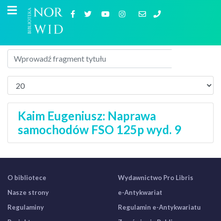
Kaim Eugeniusz: Naprawa
samochodów FSO 125p wyd. 9
O bibliotece
Wydawnictwo Pro Libris
Nasze strony
e-Antykwariat
Regulaminy
Regulamin e-Antykwariatu