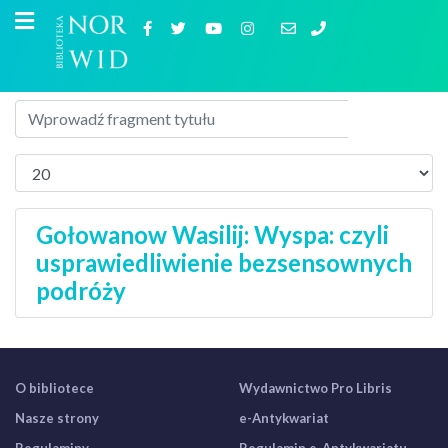
Gołowanow Wasilij: Wyspa: czyli
usprawiedliwienie bezsensownych
podróży
O bibliotece
Wydawnictwo Pro Libris
Nasze strony
e-Antykwariat