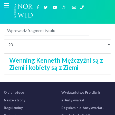
Wenning Kenneth Mężczyźni są z
Ziemi i kobiety są z Ziemi
O bibliotece
Wydawnictwo Pro Libris
Nasze strony
e-Antykwariat
Regulaminy
Regulamin e-Antykwariatu