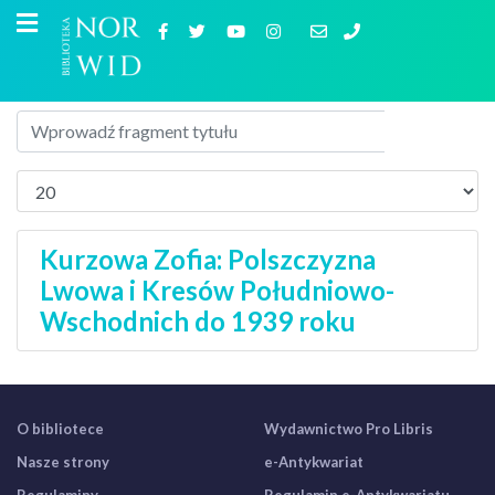
Kurzowa Zofia: Polszczyzna
Lwowa i Kresów Południowo-
Wschodnich do 1939 roku
O bibliotece
Wydawnictwo Pro Libris
Nasze strony
e-Antykwariat