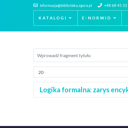
informacja@biblioteka.zgora.pl
+48 68 45 32
KATALOGI
E-NORWID
Logika formalna: zarys ency