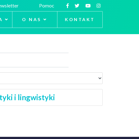
wsletter
Pomoc
A
O NAS
KONTAKT
ki i lingwistyki