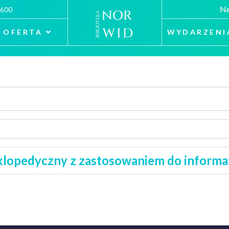
Ne
 600
OFERTA
WYDARZENI
klopedyczny z zastosowaniem do informaty