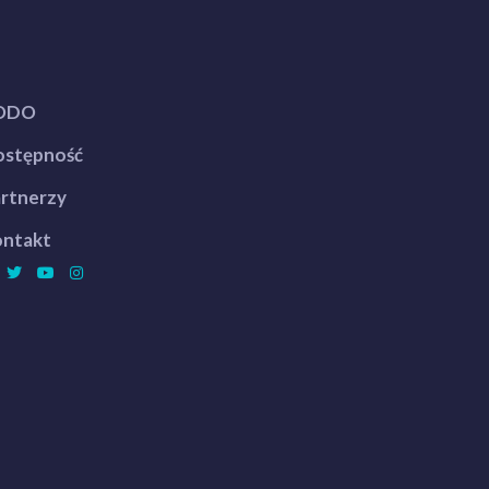
ODO
stępność
rtnerzy
ntakt