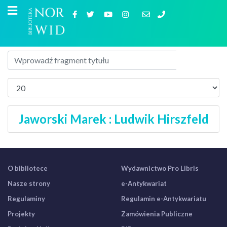
Jaworski Marek : Ludwik Hirszfeld
O bibliotece
Wydawnictwo Pro Libris
Nasze strony
e-Antykwariat
Regulaminy
Regulamin e-Antykwariatu
Projekty
Zamówienia Publiczne