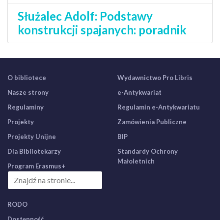
Służalec Adolf: Podstawy
konstrukcji spajanych: poradnik
O bibliotece
Wydawnictwo Pro Libris
Nasze strony
e-Antykwariat
Regulaminy
Regulamin e-Antykwariatu
Projekty
Zamówienia Publiczne
Projekty Unijne
BIP
Dla Bibliotekarzy
Standardy Ochrony
Małoletnich
Program Erasmus+
RODO
Dostępność