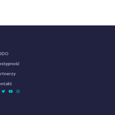
ODO
stępność
rtnerzy
ntakt