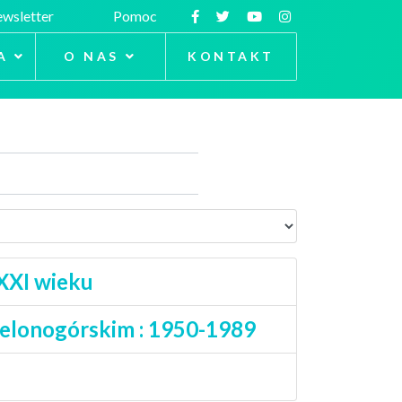
wsletter
Pomoc
A
O NAS
KONTAKT
 XXI wieku
ielonogórskim : 1950-1989