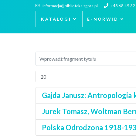
informacja@biblioteka.zgora.pl
+48 68 45 32
KATALOGI
E-NORWID
Gajda Janusz: Antropologia
Jurek Tomasz, Woltman Bern
Polska Odrodzona 1918-1939