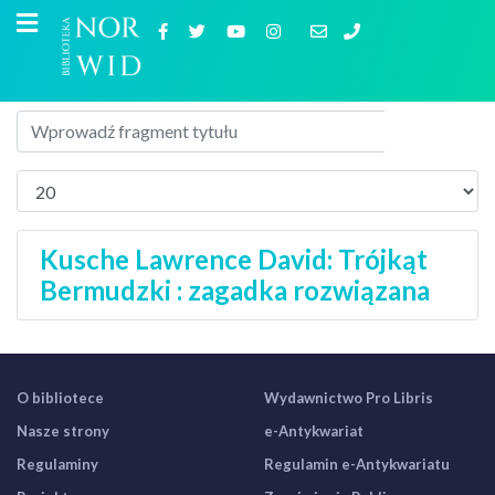
Kusche Lawrence David: Trójkąt
Bermudzki : zagadka rozwiązana
O bibliotece
Wydawnictwo Pro Libris
Nasze strony
e-Antykwariat
Regulaminy
Regulamin e-Antykwariatu