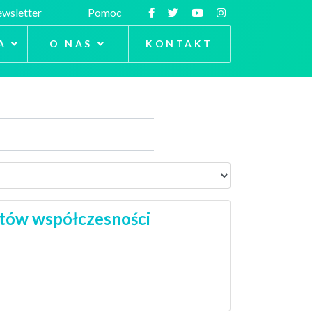
wsletter
Pomoc
A
O NAS
KONTAKT
atów współczesności