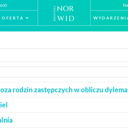
Ne
 600
OFERTA
WYDARZENI
za rodzin zastępczych w obliczu dylem
iel
lnia