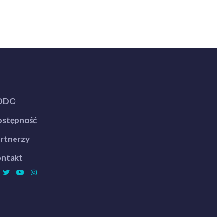
ODO
stępność
rtnerzy
ntakt