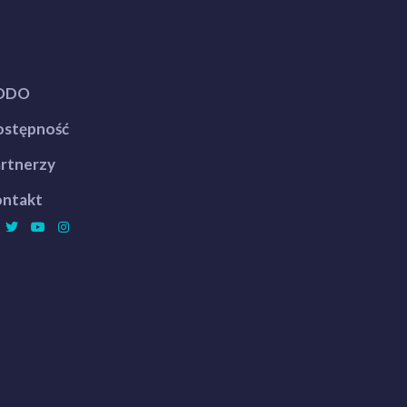
ODO
stępność
rtnerzy
ntakt