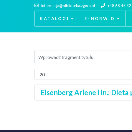
informacja@biblioteka.zgora.pl
+48 68 45 32
KATALOGI
E-NORWID
Eisenberg Arlene i in.: Dieta