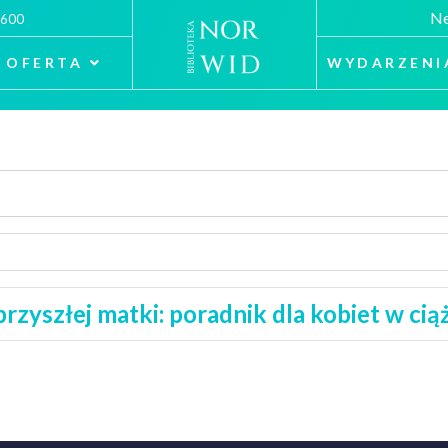
Ne
 600
OFERTA
WYDARZENI
 przyszłej matki: poradnik dla kobiet w cią