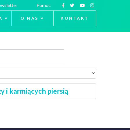
wsletter
Pomoc
A
O NAS
KONTAKT
ży i karmiących piersią