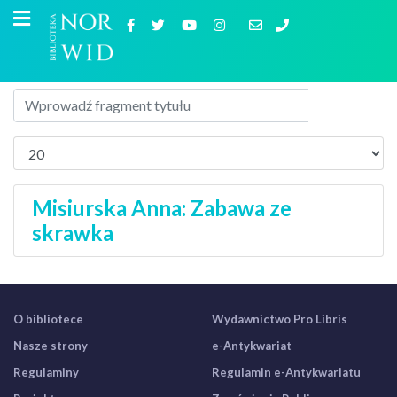
Misiurska Anna: Zabawa ze
skrawka
O bibliotece
Wydawnictwo Pro Libris
Nasze strony
e-Antykwariat
Regulaminy
Regulamin e-Antykwariatu