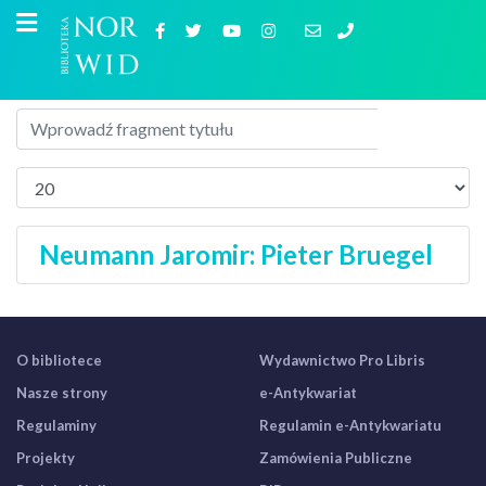
Neumann Jaromir: Pieter Bruegel
O bibliotece
Wydawnictwo Pro Libris
Nasze strony
e-Antykwariat
Regulaminy
Regulamin e-Antykwariatu
Projekty
Zamówienia Publiczne