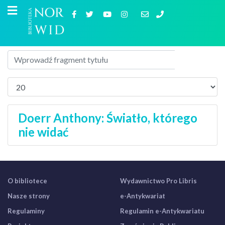
Doerr Anthony: Światło, którego
nie widać
O bibliotece
Wydawnictwo Pro Libris
Nasze strony
e-Antykwariat
Regulaminy
Regulamin e-Antykwariatu