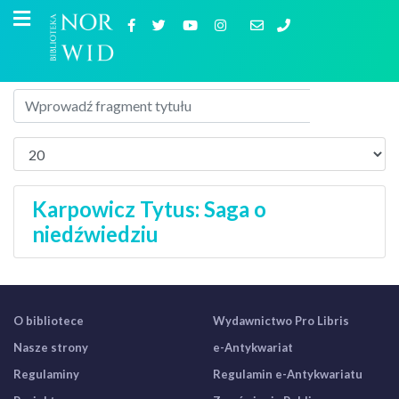
Karpowicz Tytus: Saga o
niedźwiedziu
O bibliotece
Wydawnictwo Pro Libris
Nasze strony
e-Antykwariat
Regulaminy
Regulamin e-Antykwariatu