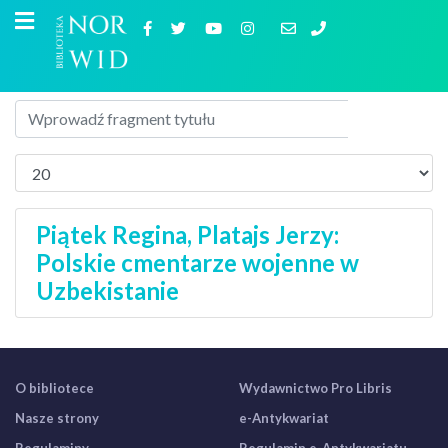
Piątek Regina, Platajs Jerzy:
Polskie cmentarze wojenne w
Uzbekistanie
O bibliotece
Wydawnictwo Pro Libris
Nasze strony
e-Antykwariat