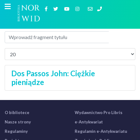
Dos Passos John: Ciężkie
pieniądze
O bibliotece
Wydawnictwo Pro Libris
Nasze strony
e-Antykwariat
Regulaminy
Regulamin e-Antykwariatu