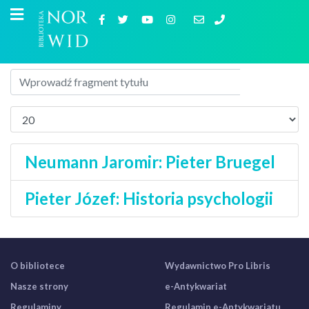
Neumann Jaromir: Pieter Bruegel
Pieter Józef: Historia psychologii
O bibliotece
Wydawnictwo Pro Libris
Nasze strony
e-Antykwariat
Regulaminy
Regulamin e-Antykwariatu